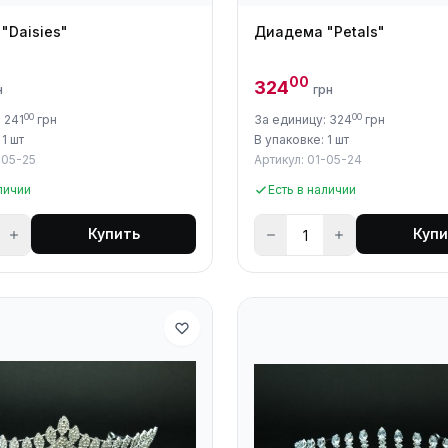
"Daisies"
Диадема "Petals"
00
324
н
грн
00
00
 241
грн
За единицу: 324
грн
 1 шт
В упаковке: 1 шт
-05-25
Артикул: 01-05-24
личии
Есть в наличии
Купить
Купи