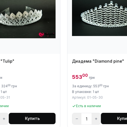
"Tulip"
Диадема "Diamond pine"
00
553
рн
грн
00
00
: 324
грн
За единицу: 553
грн
 1 шт
В упаковке: 1 шт
-05-31
Артикул: 01-05-30
личии
Есть в наличии
Купить
Купи