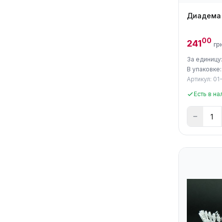
Диадема 
00
241
гр
За единицу:
В упаковке:
Артикул: 01
Есть в на