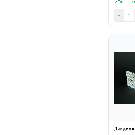
Есть в на
Диадема 