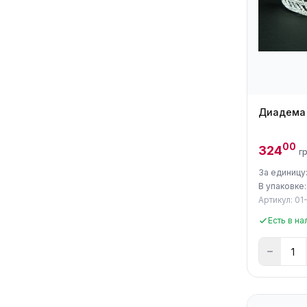
Диадема
00
324
г
За единицу
В упаковке:
Артикул: 01
Есть в на