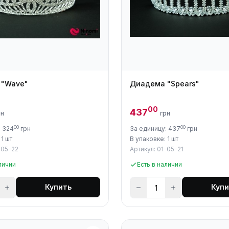
 "Wave"
Диадема "Spears"
00
437
рн
грн
00
00
: 324
грн
За единицу: 437
грн
 1 шт
В упаковке: 1 шт
-05-22
Артикул: 01-05-21
личии
Есть в наличии
Купить
Купи