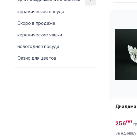
керамическая посуда
Скоро в продаже
керамические чашки
новогодняя посуда
Оазис для цветов
Диадема 
00
256
г
За единицу