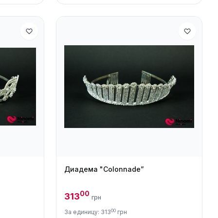
Диадема "Colonnade”
00
313
грн
00
За единицу: 313
грн