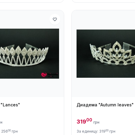
"Lances"
Диадема "Autumn leaves"
00
319
рн
грн
00
00
: 256
грн
За единицу: 319
грн