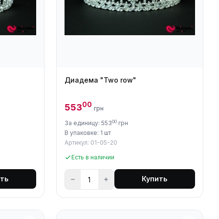
Диадема "Two row"
00
553
грн
00
За единицу: 553
грн
В упаковке: 1 шт
Артикул: 01-05-20
Есть в наличии
ть
Купить