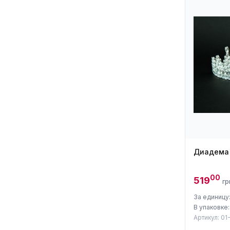
Диадема "
00
519
гр
За единицу:
В упаковке:
Артикул: 01