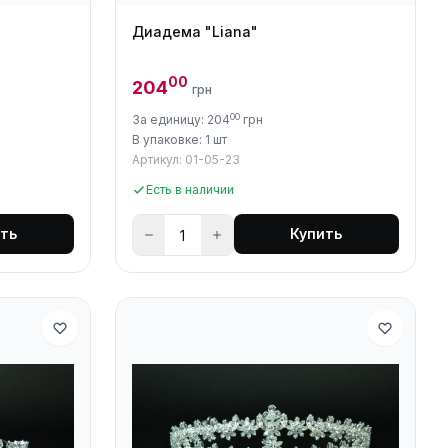
Диадема "Liana"
00
204
грн
00
За единицу: 204
грн
В упаковке: 1 шт
Артикул: 01-05-23
Есть в наличии
ть
Купить