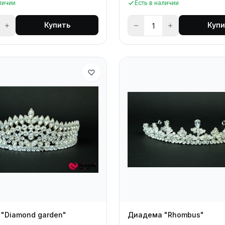
личии
Есть в наличии
Купить
Купи
"Diamond garden"
Диадема "Rhombus"