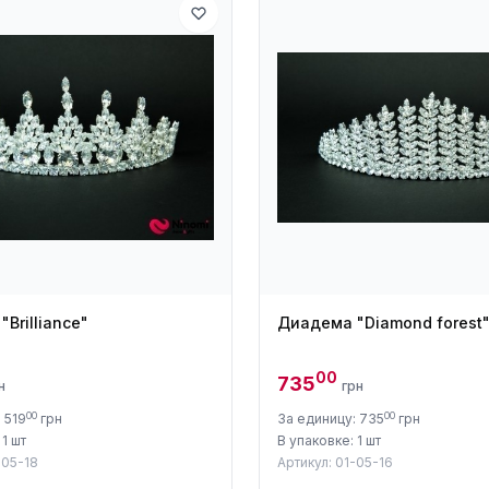
Brilliance"
Диадема "Diamond forest
00
735
н
грн
00
00
 519
грн
За единицу: 735
грн
 1 шт
В упаковке: 1 шт
-05-18
Артикул: 01-05-16