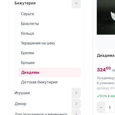
Бижутерия
Серьги
Браслеты
Кольца
Украшения на шею
Брелки
Диадема 
Брошки
00
324
г
Диадемы
За единицу
Детская бижутерия
В упаковке:
Артикул: 01
Игрушки
Есть в на
Декор
Для праздников и вечеринок