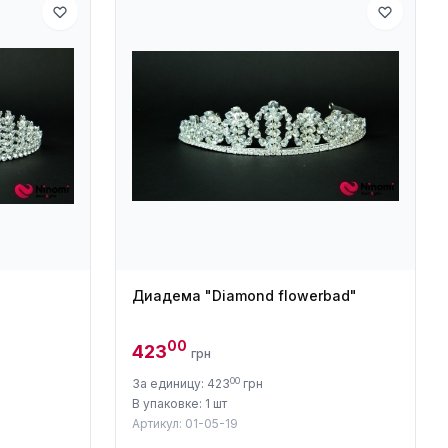
"
Диадема "Diamond flowerbad"
00
423
грн
00
За единицу: 423
грн
В упаковке: 1 шт
Артикул: 01-05-19