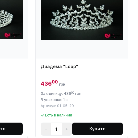
Диадема "Loop"
00
436
грн
00
За единицу: 436
грн
В упаковке: 1 шт
Артикул: 01-05-29
Есть в наличии
ть
Купить