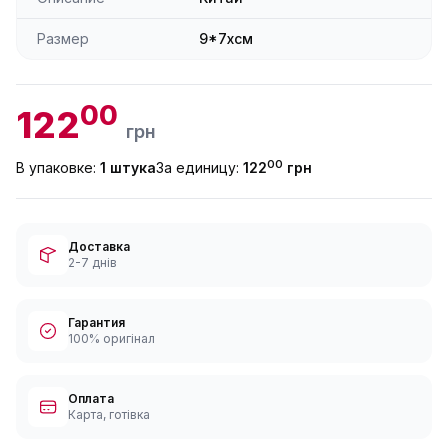
Размер
9*7xсм
00
122
грн
00
В упаковке:
1 штука
За единицу:
122
грн
Доставка
2-7 днів
Гарантия
100% оригінал
Оплата
Карта, готівка