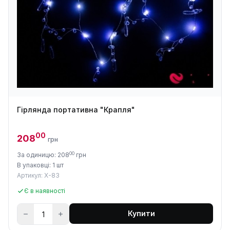
Гірлянда портативна "Крапля"
00
208
грн
00
За одиницю: 208
грн
В упаковці: 1 шт
Артикул: X-83
Є в наявності
Купити