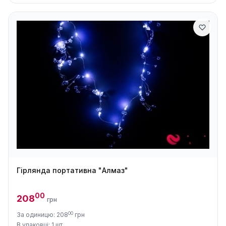
Гірлянда портативна "Алмаз"
00
208
грн
00
За одиницю: 208
грн
В упаковці: 1 шт