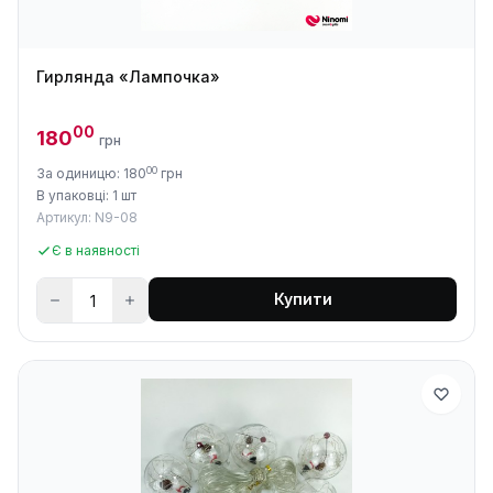
Гирлянда «Лампочка»
00
180
грн
00
За одиницю: 180
грн
В упаковці: 1 шт
Артикул: N9-08
Є в наявності
Купити