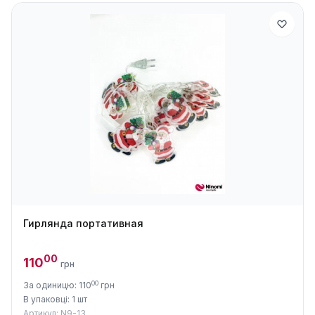
Гирлянда портативная
00
110
грн
00
За одиницю: 110
грн
В упаковці: 1 шт
Артикул: N9-13