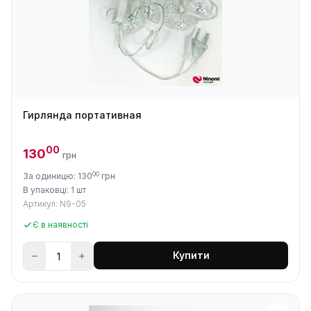
Гирлянда портативная
00
130
грн
00
За одиницю: 130
грн
В упаковці: 1 шт
Артикул: N9-05
Є в наявності
Купити