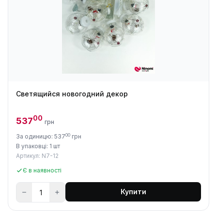
Светящийся новогодний декор
00
537
грн
00
За одиницю: 537
грн
В упаковці: 1 шт
Артикул: N7-12
Є в наявності
Купити