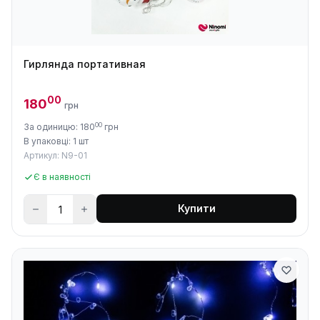
Гирлянда портативная
00
180
грн
00
За одиницю: 180
грн
В упаковці: 1 шт
Артикул: N9-01
Є в наявності
Купити