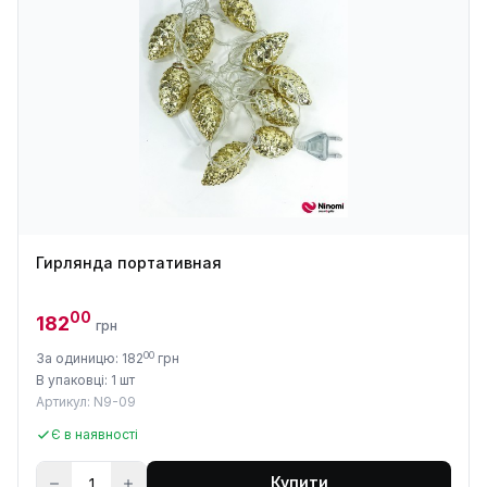
Гирлянда портативная
00
182
грн
00
За одиницю: 182
грн
В упаковці: 1 шт
Артикул: N9-09
Є в наявності
Купити