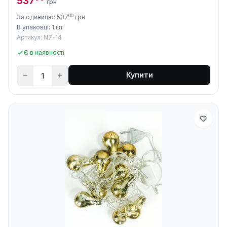
537
грн
00
За одиницю: 537
грн
В упаковці: 1 шт
Артикул: N7-14
Є в наявності
Купити