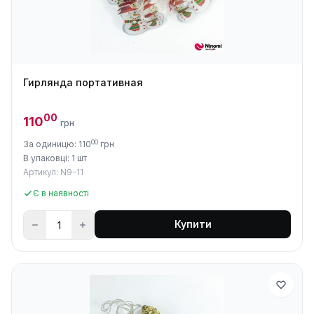
Гирлянда портативная
00
110
грн
00
За одиницю: 110
грн
В упаковці: 1 шт
Артикул: N9-11
Є в наявності
Купити