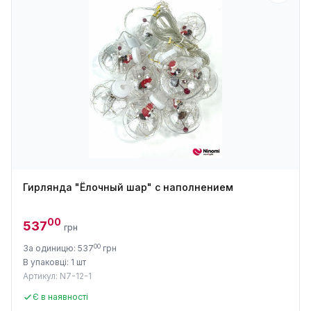
Гирлянда "Ёлочный шар" с наполнением
00
537
грн
00
За одиницю: 537
грн
В упаковці: 1 шт
Артикул: N7-12-1
Є в наявності