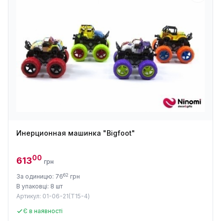
Инерционная машинка "Bigfoot"
00
613
грн
62
За одиницю: 76
грн
В упаковці: 8 шт
Артикул: 01-06-21(T15-4)
Є в наявності