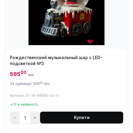
Рождественский музыкальный шар с LED-
подсветкой №3
00
595
грн
00
За одиницю: 595
грн
Артикул: 01-16-88(N6-34-1)
Є в наявності
Купити