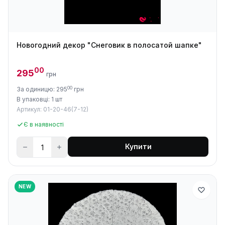
Новогодний декор "Снеговик в полосатой шапке"
00
295
грн
00
За одиницю: 295
грн
В упаковці: 1 шт
Артикул: 01-20-46(7-12)
Є в наявності
Купити
NEW