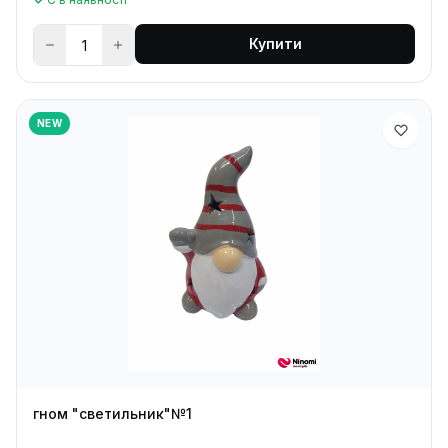
Купити
NEW
гном "светильник"№1