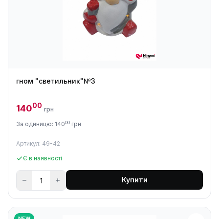
гном "светильник"№3
00
140
грн
00
За одиницю: 140
грн
Артикул: 49-42
Є в наявності
Купити
NEW