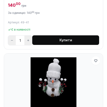
00
140
грн
00
За одиницю: 140
грн
Артикул: 49-41
Є в наявності
Купити