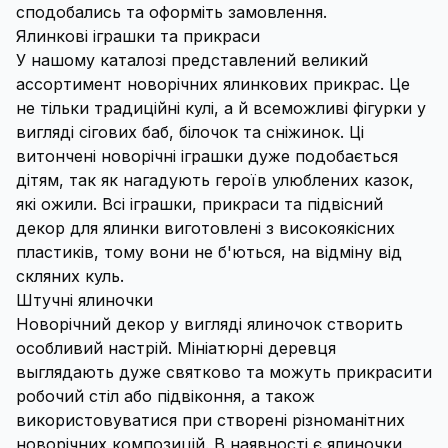
сподобались та оформіть замовлення.
Ялинкові іграшки та прикраси
У нашому каталозі представлений великий
ассортимент новорічних ялинкових прикрас. Це
не тільки традиційні кулі, а й всеможливі фігурки у
вигляді сігових баб, білочок та сніжинок. Ці
витончені новорічні іграшки дуже подобається
дітям, так як нагадують героїв улюблених казок,
які ожили. Всі іграшки, прикраси та підвісний
декор для ялинки виготовлені з високоякісних
пластиків, тому вони не б'ються, на відміну від
скляних куль.
Штучні ялиночки
Новорічний декор у вигляді ялиночок створить
особливий настрій. Мініатюрні деревця
выглядають дуже святково та можуть прикрасити
робочий стіл або підвіконня, а також
використовуватися при створені різноманітних
новорічних композицій. В наявності є ялиночки