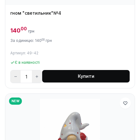
гном "светильник"№4
00
140
грн
00
За одиницю: 140
грн
Артикул: 49-42
Є в наявності
Купити
NEW