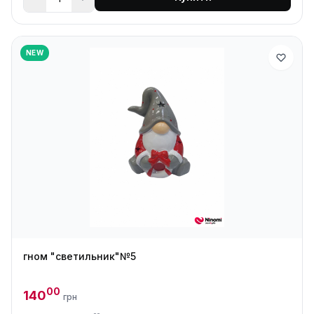
NEW
гном "светильник"№5
00
140
грн