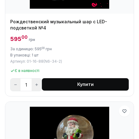
Рождественский музыкальный шар с LED-
подсветкой №4
00
595
грн
00
За одиницю: 595
грн
В упаковці: 1 шт
Артикул: 01-16-88(N6-34-2)
Є в наявності
Купити