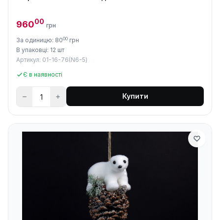
00
960
грн
00
За одиницю: 80
грн
В упаковці: 12 шт
Артикул: 01-16-76(N6-5)
Є в наявності
Купити