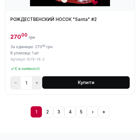
РОЖДЕСТВЕНСКИЙ НОСОК "Santa" #2
00
270
грн
00
За одиницю: 270
грн
В упаковці: 1 шт
Артикул: NY9-14-2
Є в наявності
Купити
1
2
3
4
5
›
»