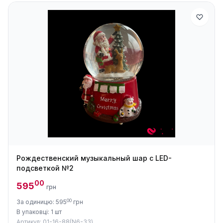
Рождественский музыкальный шар с LED-
подсветкой №2
00
595
грн
00
За одиницю: 595
грн
В упаковці: 1 шт
Артикул: 01-16-88(N6-33)