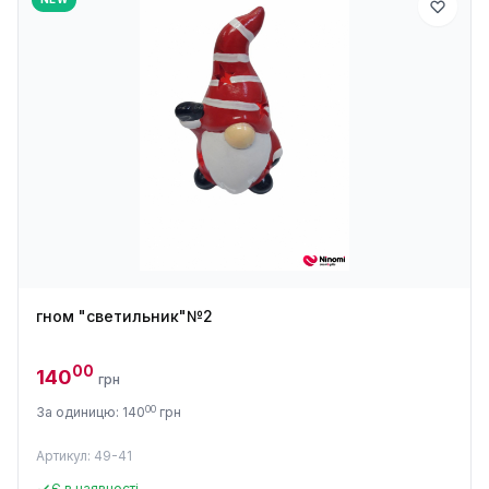
гном "светильник"№2
00
140
грн
00
За одиницю: 140
грн
Артикул: 49-41
Є в наявності