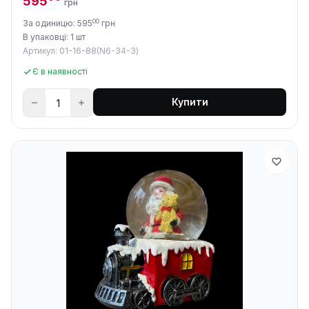
595
грн
00
За одиницю: 595
грн
В упаковці: 1 шт
Артикул: 01-16-88(N6-34-3)
Є в наявності
Купити