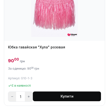
Юбка гавайская "Хула" розовая
00
90
грн
00
За одиницю: 90
грн
Артикул: G10-1-3
Є в наявності
Купити