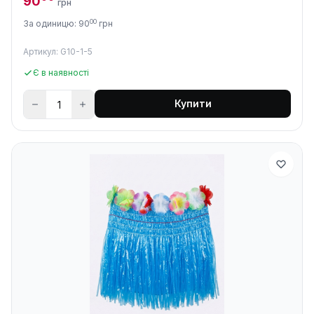
90
грн
00
За одиницю: 90
грн
Артикул: G10-1-5
Є в наявності
Купити