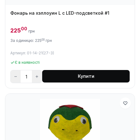
Фонарь на хэллоуин L с LED-подсветкой #1
00
225
грн
00
За одиницю: 225
грн
Артикул: 01-14-21(27-3)
Є в наявності
Купити