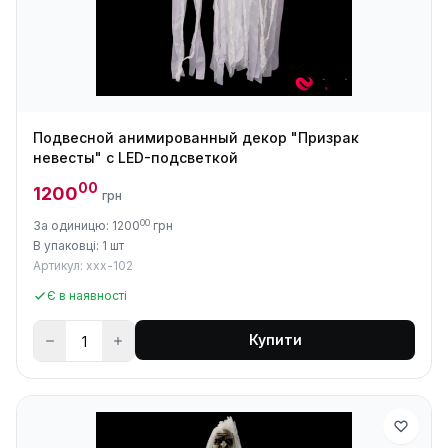
Подвесной анимированный декор "Призрак
невесты" с LED-подсветкой
00
1200
грн
00
За одиницю: 1200
грн
В упаковці: 1 шт
Артикул: xxx-102
Є в наявності
Купити