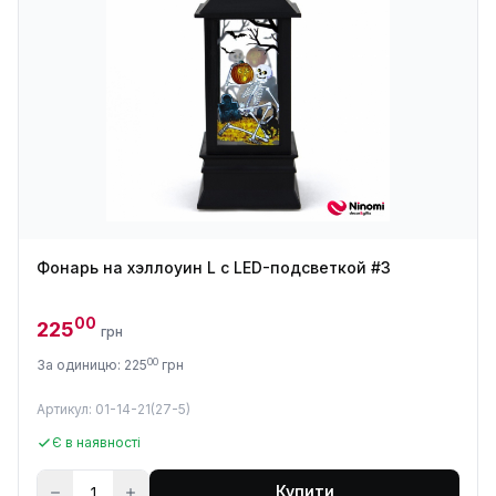
Фонарь на хэллоуин L с LED-подсветкой #3
00
225
грн
00
За одиницю: 225
грн
Артикул: 01-14-21(27-5)
Є в наявності
Купити