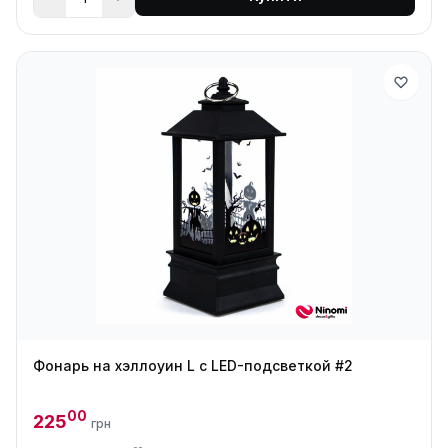
Фонарь на хэллоуин L с LED-подсветкой #2
00
225
грн