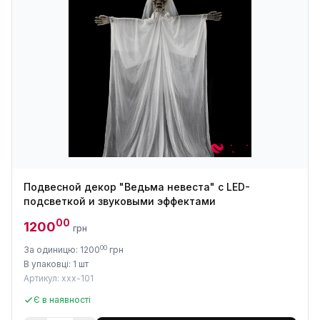
Подвесной декор "Ведьма невеста" с LED-
подсветкой и звуковыми эффектами
00
1200
грн
00
За одиницю: 1200
грн
В упаковці: 1 шт
Артикул: xxx-101
Є в наявності