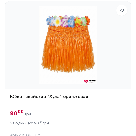
Юбка гавайская "Хула" оранжевая
00
90
грн
00
За одиницю: 90
грн
Артикул: G10-1-2