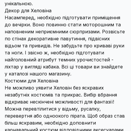
унікальною.
Декор для Хеловіна
Насамперед, необхідно підготувати приміщення
до вечірки. Воно повинно стати моторошним та
наповненим неприємними сюрпризами. Розвісьте
по стінах декоративне павутиння, підвісних
відьом та привидів. Не забудьте про криваві руки
та ноги. І звісно ж, необхідно підготувати
найголовніий атрибут темних урочистостей -
ліхтар у вигляді кабака. Всі ці товари ви знайдете
у каталозі нашого магазину.
Костюми для Хеловіна
Не можливо уявити Хеловін без яскравих
незабутніх костюмів та прикрас. Вибір вбрання
відкриває нескінчені можливості для фантазії!
Можна перевтілитися у відьму, русалку,
перевертня або одноокого пірата. Щоб образ став
більш яскравим, необхідно доповнити
карнавальний костюм відповідними аксесуарами.