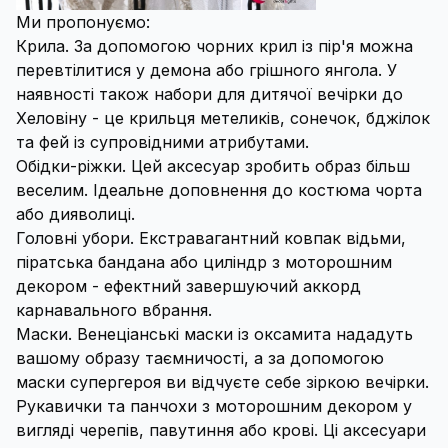
Ми пропонуємо:
Крила. За допомогою чорних крил із пір'я можна
перевтілитися у демона або грішного янгола. У
наявності також набори для дитячої вечірки до
Хеловіну - це крильця метеликів, сонечок, бджілок
та фей із супровідними атрибутами.
Обідки-ріжки. Цей аксесуар зробить образ більш
веселим. Ідеальне доповнення до костюма чорта
або дияволиці.
Головні убори. Екстравагантний ковпак відьми,
піратська бандана або циліндр з моторошним
декором - ефектний завершуючий аккорд
карнавального вбрання.
Маски. Венеціанські маски із оксамита нададуть
вашому образу таємничості, а за допомогою
маски супергероя ви відчуєте себе зіркою вечірки.
Рукавички та панчохи з моторошним декором у
вигляді черепів, павутиння або крові. Ці аксесуари