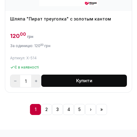
Шляпа "Пират треуголка" с золотым кантом
00
120
грн
00
За одиницю: 120
грн
Артикул: X-514
Є в наявності
Купити
1
2
3
4
5
›
»