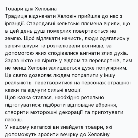
Товари для Хеловіна
Традиція відзначати Хеловін прийшла до нас з
ірландії. Стародавні кельтські племена вірили, що
в цей день душі померлих повертаються на
землю. Щоб відлякати нечисть, люди одягались у
звірячі шкури та розпалювали вогнища, за
допомогою яких сподівалися вигнати злих духів.
Зараз ніхто не вірить у відбом та перевертнів, тим
не менш Хеловін залишається дуже популярним.
Це свято дозволяє людям потрапити у іншу
реальність, перетворитися на персонаж страшної
казки та відчути сильні емоції.
Щоб казка сталася, необхідно ретельно
підготуватися: підібрати відповідне вбрання,
створити моторошні декорації та приготувати
ласощі.
У нашому каталозі ви знайдете товари, які
допоможуть зробити вечірку до Хеловіну