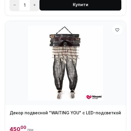
Купити
Декор подвесной "WAITING YOU" с LED-подсветкой
00
450
грн