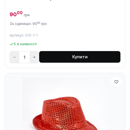
00
90
грн
00
За одиницю: 90
грн
Артикул: G10-1-1
Є в наявності
Купити