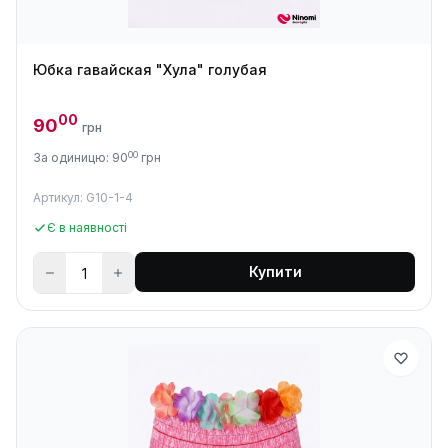
Юбка гавайская "Хула" голубая
00
90
грн
00
За одиницю: 90
грн
Артикул: G10-1-4
Є в наявності
Купити