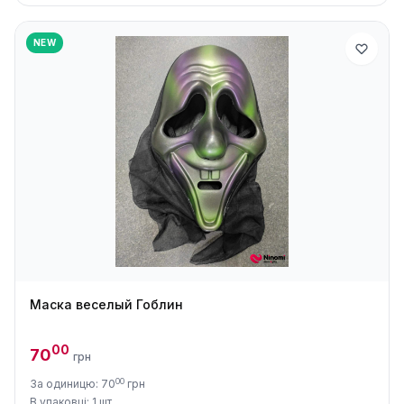
NEW
Маска веселый Гоблин
00
70
грн
00
За одиницю: 70
грн
В упаковці: 1 шт