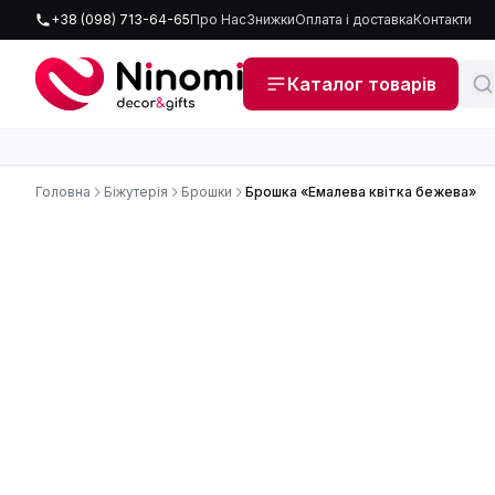
+38 (098) 713-64-65
Про Нас
Знижки
Оплата і доставка
Контакти
Каталог товарів
Головна
Біжутерія
Брошки
Брошка «Емалева квітка бежева»