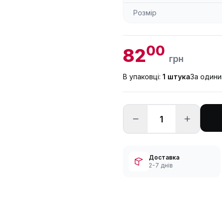
Розмір
00
82
грн
В упаковці:
1 штука
За один
Доставка
2-7 днів