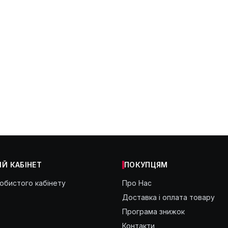
Й КАБІНЕТ
ПОКУПЦЯМ
собистого кабінету
Про Нас
Доставка і оплата товару
Програма знижок
Контакти