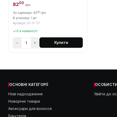
00
82
грн
00
За одиницю: 82
грн
В упаковці: 1 шт
Артикул: 01-11-77
Є в наявності
Купити
ОСНОВНІ КАТЕГОРІЇ
ОСОБИСТИ
Нові надходження
Увійти до о
Новорічні товари
Аксесуари для волосся
Біжутерія