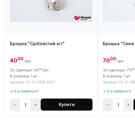
Брошка "Сріблястий кіт"
Брошка "Синя
00
00
40
70
грн
грн
00
00
За одиницю: 40
грн
За одиницю: 70
В упаковці: 1 шт
В упаковці: 1 шт
Артикул: 01-11-34(B-007)
Артикул: 01-11-38
Є в наявності
Є в наявності
Купити