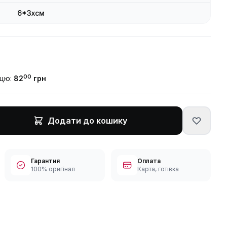
6*3xсм
00
ицю:
82
грн
Додати до кошику
Гарантия
Оплата
100% оригінал
Карта, готівка