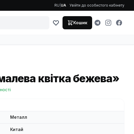
RU
|
UA
·
Увійти до особистого кабінету
Кошик
алева квітка бежева»
ності
Металл
Китай