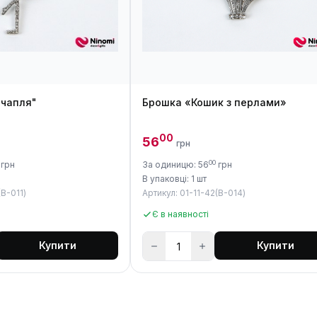
 чапля"
Брошка «Кошик з перлами»
00
56
грн
00
грн
За одиницю: 56
грн
В упаковці: 1 шт
(B-011)
Артикул: 01-11-42(B-014)
Є в наявності
Купити
Купити