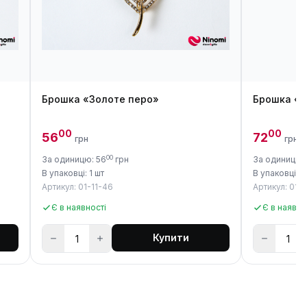
Брошка «Золоте перо»
Брошка «С
00
00
56
72
грн
грн
00
За одиницю: 56
грн
За одиницю:
В упаковці: 1 шт
В упаковці: 1
Артикул: 01-11-46
Артикул: 01-1
Є в наявності
Є в наявно
Купити