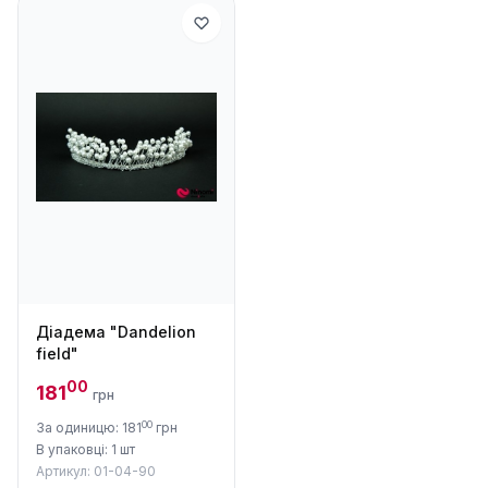
Діадема "Dandelion
field"
00
181
грн
00
За одиницю: 181
грн
В упаковці: 1 шт
Артикул: 01-04-90