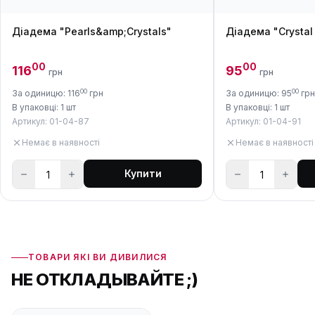
Діадема "Pearls&amp;Crystals"
Діадема "Crystal
00
00
116
95
грн
грн
00
00
За одиницю: 116
грн
За одиницю: 95
грн
В упаковці: 1 шт
В упаковці: 1 шт
Артикул: 01-04-87
Артикул: 01-04-91
Немає в наявності
Немає в наявності
Купити
ТОВАРИ ЯКІ ВИ ДИВИЛИСЯ
НЕ ОТКЛАДЫВАЙТЕ ;)