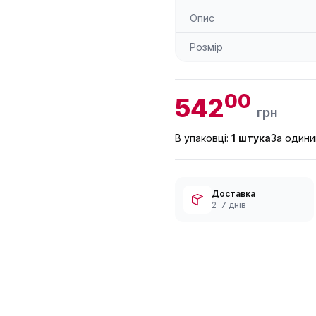
Опис
Розмір
00
542
грн
В упаковці:
1 штука
За один
Доставка
2-7 днів