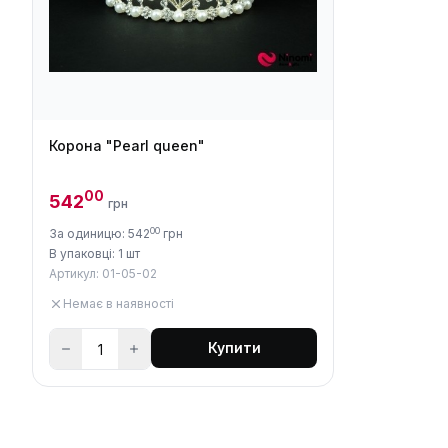
Корона "Pearl queen"
00
542
грн
00
За одиницю: 542
грн
В упаковці: 1 шт
Артикул: 01-05-02
Немає в наявності
Купити