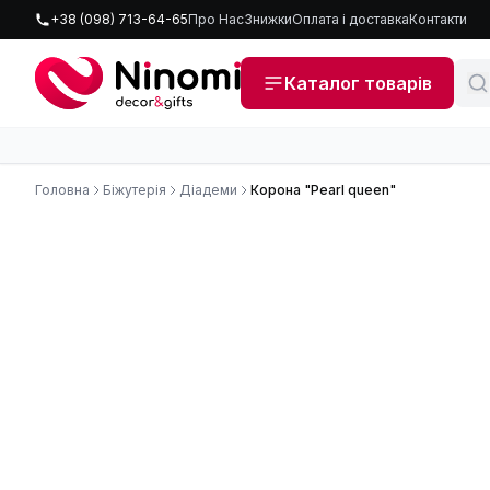
+38 (098) 713-64-65
Про Нас
Знижки
Оплата і доставка
Контакти
Каталог товарів
Головна
Біжутерія
Діадеми
Корона "Pearl queen"