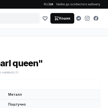
RU
|
UA
·
Увійти до особистого кабінету
Кошик
arl queen"
в наявності
Металл
Поштучно