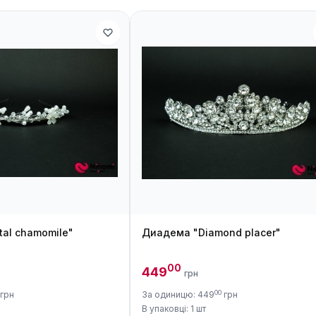
tal chamomile"
Диадема "Diamond placer"
00
449
грн
00
грн
За одиницю: 449
грн
В упаковці: 1 шт