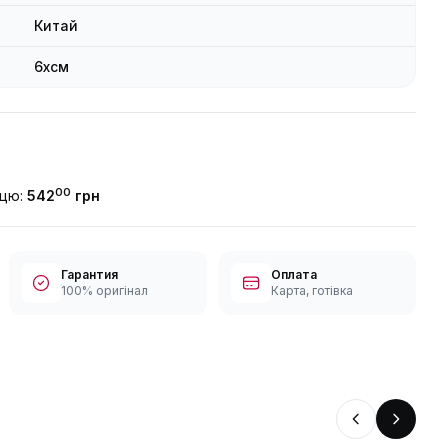
Китай
6xсм
00
ицю:
542
грн
Гарантия
Оплата
100% оригінал
Карта, готівка