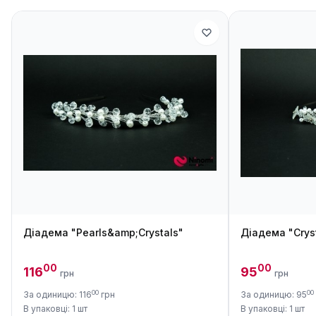
Діадема "Pearls&amp;Crystals"
Діадема "Crys
00
00
116
95
грн
грн
00
00
За одиницю: 116
грн
За одиницю: 95
В упаковці: 1 шт
В упаковці: 1 шт