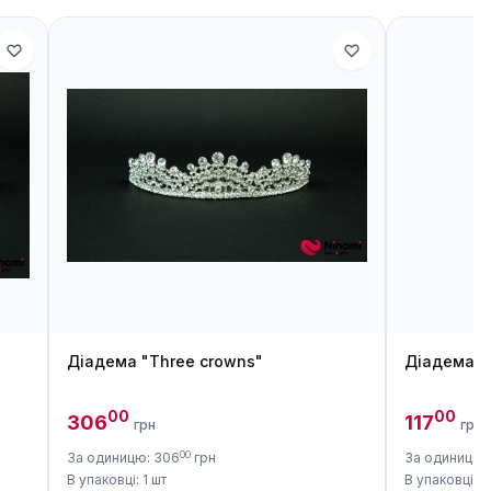
Діадема "Three crowns"
Діадема "
00
00
306
117
грн
грн
00
За одиницю: 306
грн
За одиницю: 
В упаковці: 1 шт
В упаковці: 1