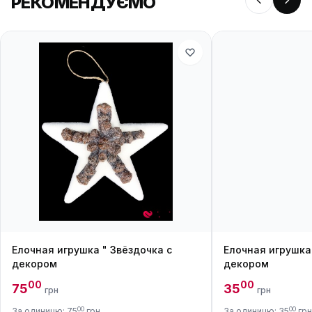
РЕКОМЕНДУЄМО
Елочная игрушка " Звёздочка с
Елочная игрушка 
декором
декором
00
00
75
35
грн
грн
00
00
За одиницю: 75
грн
За одиницю: 35
грн