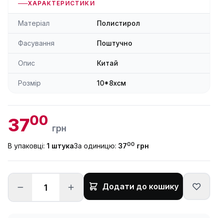
ХАРАКТЕРИСТИКИ
Матеріал
Полистирол
Фасування
Поштучно
Опис
Китай
Розмір
10*8xсм
00
37
грн
00
В упаковці:
1 штука
За одиницю:
37
грн
Додати до кошику