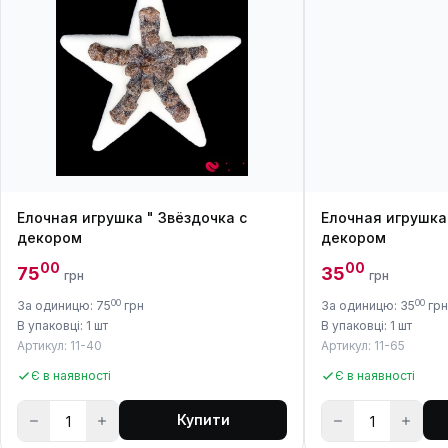
Елочная игрушка " Звёздочка с
Елочная игрушка 
декором
декором
00
00
75
35
грн
грн
00
00
За одиницю: 75
грн
За одиницю: 35
грн
В упаковці: 1 шт
В упаковці: 1 шт
Артикул: 11-40
Артикул: 11-65
Є в наявності
Є в наявності
Купити