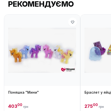
РЕКОМЕНДУЄМО
Поняшка "Мини"
Браслет у яйці
00
00
403
275
грн
грн