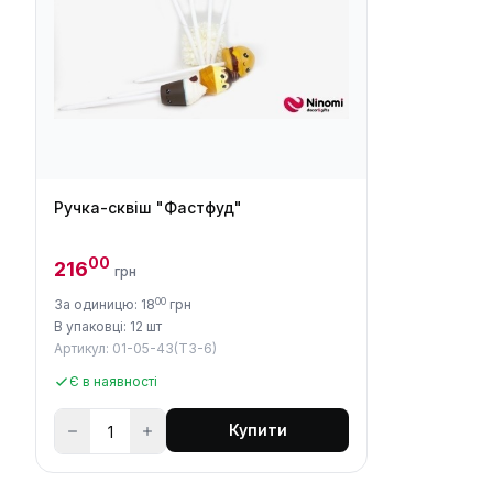
Ручка-сквіш "Фастфуд"
00
216
грн
00
За одиницю: 18
грн
В упаковці: 12 шт
Артикул: 01-05-43(Т3-6)
Є в наявності
Купити