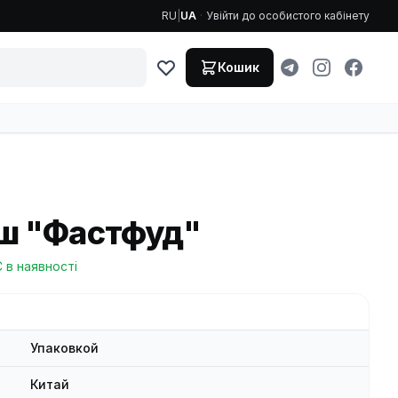
RU
|
UA
·
Увійти до особистого кабінету
Кошик
іш "Фастфуд"
Є в наявності
Упаковкой
Китай