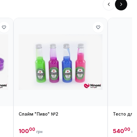
Слайм "Пиво" №2
Тесто для
00
00
100
540
грн
гр