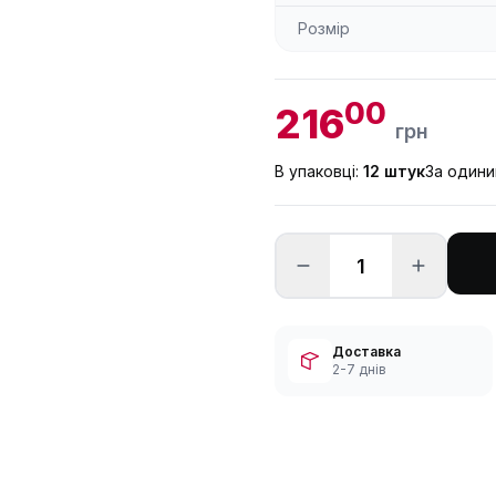
Розмір
00
216
грн
В упаковці:
12 штук
За один
Доставка
2-7 днів