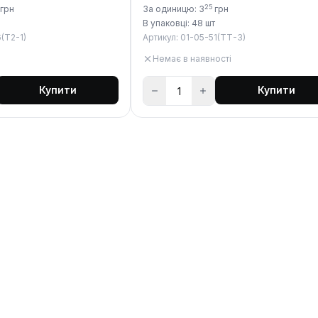
25
грн
За одиницю: 3
грн
В упаковці: 48 шт
(Т2-1)
Артикул: 01-05-51(ТТ-3)
Немає в наявності
Купити
Купити