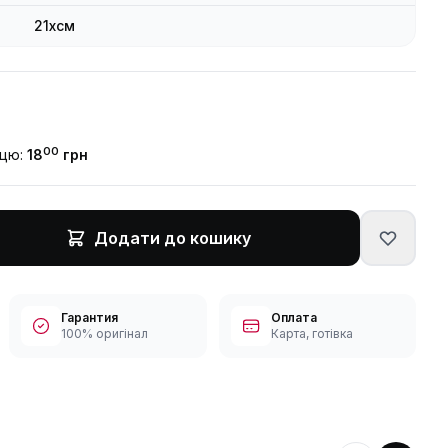
21xсм
00
ицю:
18
грн
Додати до кошику
Гарантия
Оплата
100% оригінал
Карта, готівка