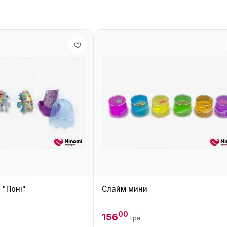
 "Поні"
Слайм мини
00
156
грн