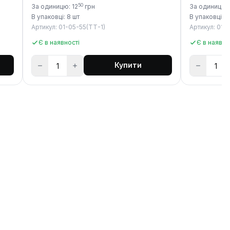
50
За одиницю: 12
грн
За одиницю:
В упаковці: 8 шт
В упаковці: 1
Артикул: 01-05-55(ТТ-1)
Артикул: 01-
Є в наявності
Є в наявно
Купити