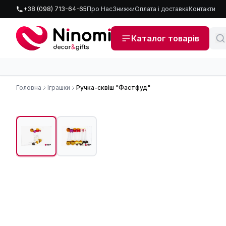
+38 (098) 713-64-65
Про Нас
Знижки
Оплата і доставка
Контакти
Каталог товарів
Головна
Іграшки
Ручка-сквіш "Фастфуд"