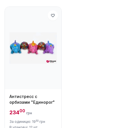
Антистресс с
орбизами "Единорог"
00
234
грн
50
За одиницю: 19
грн
В упаковці: 12 шт