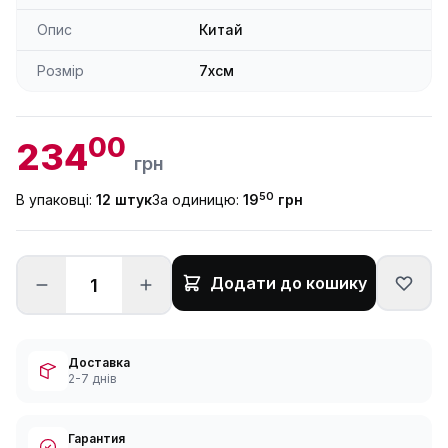
Опис
Китай
Розмір
7xсм
00
234
грн
50
В упаковці:
12 штук
За одиницю:
19
грн
Додати до кошику
Доставка
2-7 днів
Гарантия