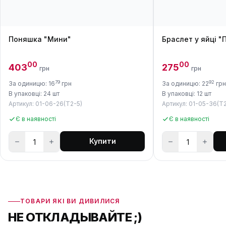
Поняшка "Мини"
Браслет у яйці "
00
00
403
275
грн
грн
79
92
За одиницю: 16
грн
За одиницю: 22
грн
В упаковці: 24 шт
В упаковці: 12 шт
Артикул: 01-06-26(Т2-5)
Артикул: 01-05-36(Т2
Є в наявності
Є в наявності
Купити
ТОВАРИ ЯКІ ВИ ДИВИЛИСЯ
НЕ ОТКЛАДЫВАЙТЕ ;)