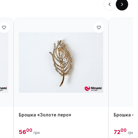
Брошка «Золоте перо»
Брошка «С
00
00
56
72
грн
грн