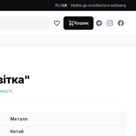
RU
|
UA
·
Увійти до особистого кабінету
Кошик
ітка"
вності
Металл
Китай