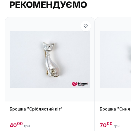
РЕКОМЕНДУЄМО
Брошка "Сріблястий кіт"
Брошка "Синя
00
00
40
70
грн
грн