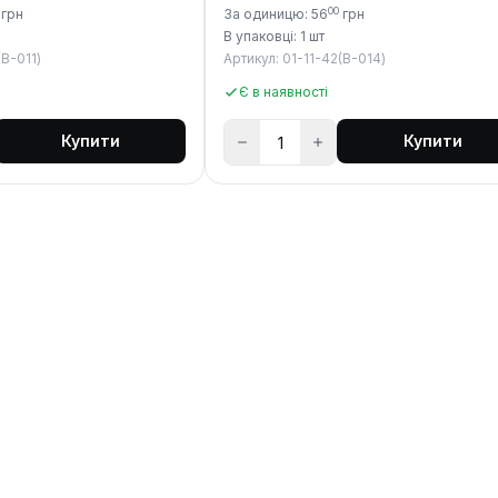
00
грн
За одиницю: 56
грн
В упаковці: 1 шт
(B-011)
Артикул: 01-11-42(B-014)
Є в наявності
Купити
Купити