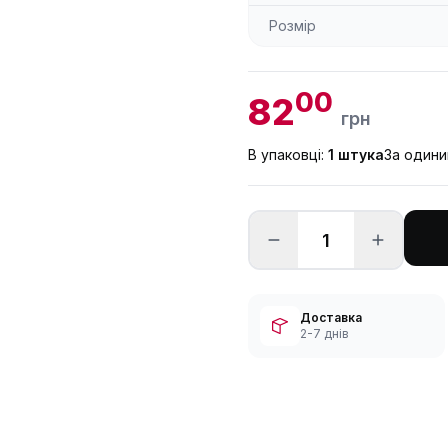
Розмір
00
82
грн
В упаковці:
1 штука
За один
Доставка
2-7 днів