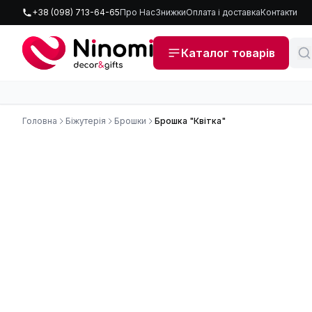
+38 (098) 713-64-65
Про Нас
Знижки
Оплата і доставка
Контакти
Каталог товарів
Головна
Біжутерія
Брошки
Брошка "Квітка"