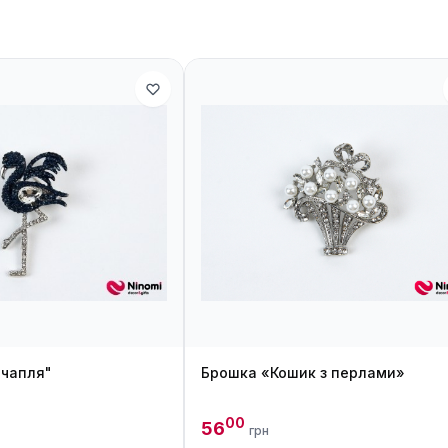
 чапля"
Брошка «Кошик з перлами»
00
56
грн