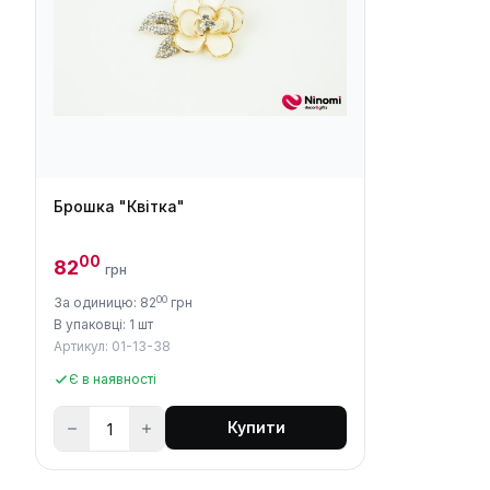
Брошка "Квітка"
00
82
грн
00
За одиницю: 82
грн
В упаковці: 1 шт
Артикул: 01-13-38
Є в наявності
Купити