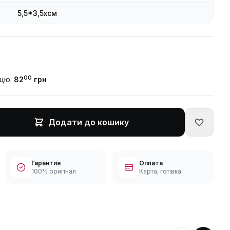
5,5*3,5xсм
00
ицю:
82
грн
Додати до кошику
Гарантия
Оплата
100% оригінал
Карта, готівка