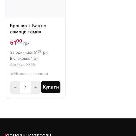
Брошка « Бант з
самоцвітами»
00
51
грн
00
За одиницю: 51
грн
В упаковці: 1 шт
Артикул: X-95
Немає в наявності
Купити
ОСНОВНІ КАТЕГОРІЇ