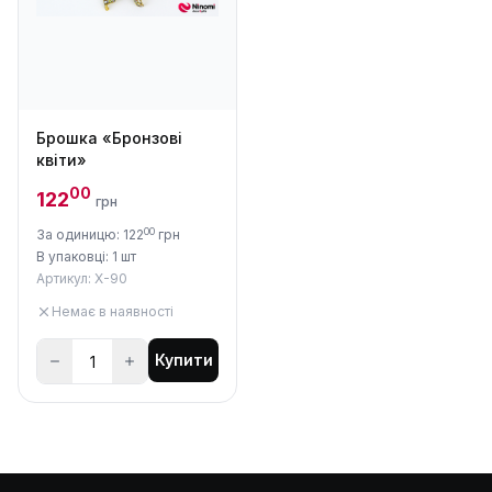
Брошка «Бронзові
квіти»
00
122
грн
00
За одиницю: 122
грн
В упаковці: 1 шт
Артикул: X-90
Немає в наявності
Купити