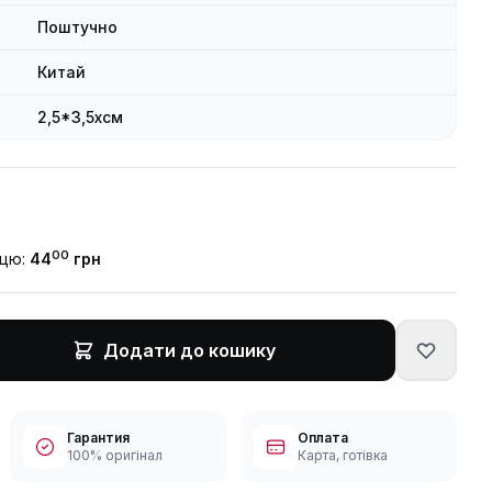
Поштучно
Китай
2,5*3,5xсм
00
ицю:
44
грн
Додати до кошику
Гарантия
Оплата
100% оригінал
Карта, готівка