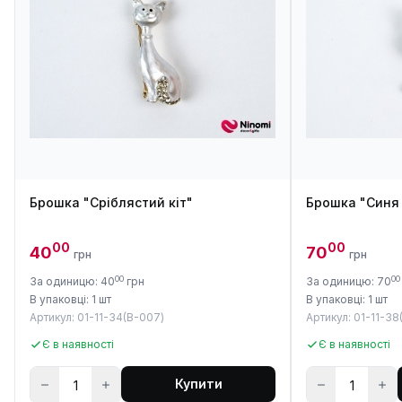
Брошка "Сріблястий кіт"
Брошка "Синя
00
00
40
70
грн
грн
00
00
За одиницю: 40
грн
За одиницю: 70
В упаковці: 1 шт
В упаковці: 1 шт
Артикул: 01-11-34(B-007)
Артикул: 01-11-38
Є в наявності
Є в наявності
Купити