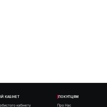
Й КАБІНЕТ
ПОКУПЦЯМ
собистого кабінету
Про Нас