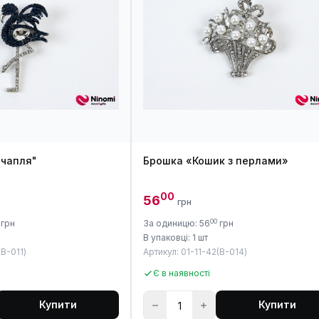
 чапля"
Брошка «Кошик з перлами»
00
56
грн
00
грн
За одиницю: 56
грн
В упаковці: 1 шт
(B-011)
Артикул: 01-11-42(B-014)
Є в наявності
Купити
Купити