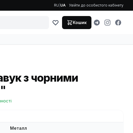
RU
|
UA
·
Увійти до особистого кабінету
Кошик
авук з чорними
"
вності
Металл