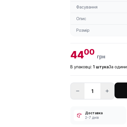
Фасування
Опис
Розмір
00
44
грн
В упаковці:
1 штука
За один
Доставка
2-7 днів