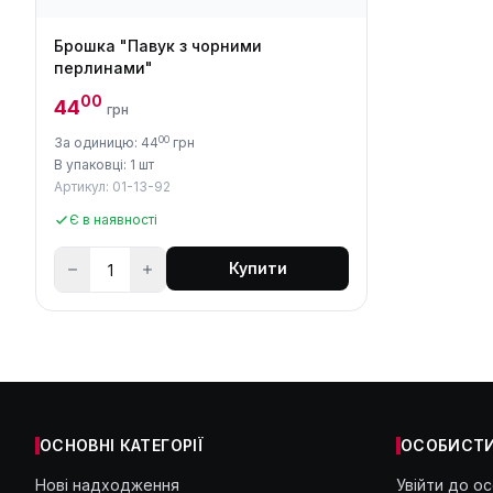
Брошка "Павук з чорними
перлинами"
00
44
грн
00
За одиницю: 44
грн
В упаковці: 1 шт
Артикул: 01-13-92
Є в наявності
Купити
ОСНОВНІ КАТЕГОРІЇ
ОСОБИСТИ
Нові надходження
Увійти до о