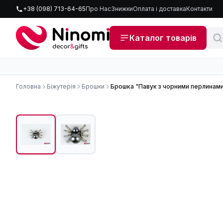
+38 (098) 713-64-65
Про Нас
Знижки
Оплата і доставка
Контакти
Каталог товарів
Головна
Біжутерія
Брошки
Брошка "Павук з чорними перлинам