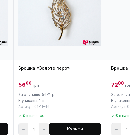
Брошка «Золоте перо»
Брошка «С
00
00
56
72
грн
грн
00
За одиницю: 56
грн
За одиницю:
В упаковці: 1 шт
В упаковці: 1
Артикул: 01-11-46
Артикул: 01-1
Є в наявності
Є в наявно
Купити