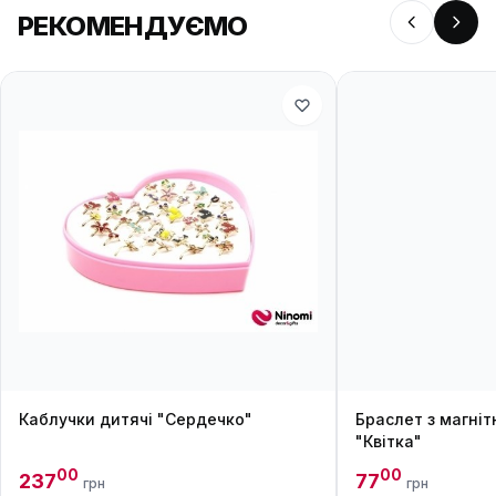
РЕКОМЕНДУЄМО
Каблучки дитячі "Сердечко"
Браслет з магні
"Квітка"
00
00
237
77
грн
грн