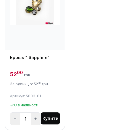
Брошь " Sapphire"
00
52
грн
00
За одиницю: 52
грн
Артикул: 5803-81
Є в наявності
Купити