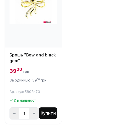
Брошь "Bow and black
gem"
00
39
грн
00
За одиницю: 39
грн
Артикул: 5803-73
Є в наявності
Купити