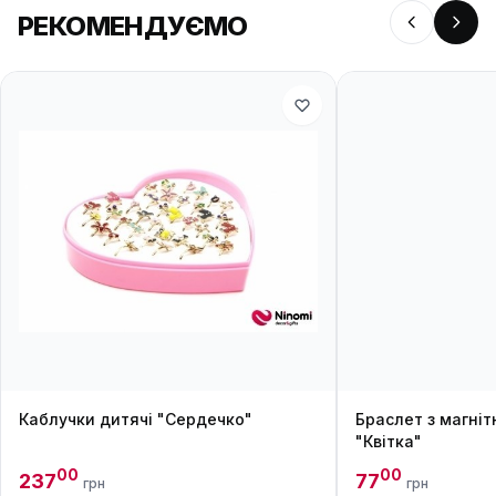
РЕКОМЕНДУЄМО
Каблучки дитячі "Сердечко"
Браслет з магні
"Квітка"
00
00
237
77
грн
грн