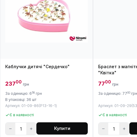
Каблучки дитячі "Сердечко"
Браслет з магні
"Квітка"
00
00
237
77
грн
грн
58
00
За одиницю: 6
грн
За одиницю: 77
гр
В упаковці: 36 шт
Артикул: 01-09-86(P13-16-1)
Артикул: 01-09-29(53
Є в наявності
Є в наявності
Купити