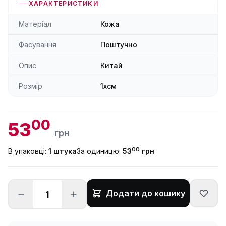
ХАРАКТЕРИСТИКИ
Матеріал
Кожа
Фасування
Поштучно
Опис
Китай
Розмір
1xсм
00
53
грн
00
В упаковці:
1 штука
За одиницю:
53
грн
Додати до кошику