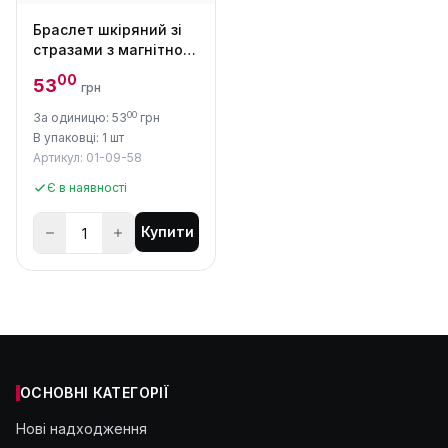
Браслет шкіряний зі
стразами з магнітною
застібкою
00
53
грн
00
За одиницю: 53
грн
В упаковці: 1 шт
Артикул: 01-09-58
Є в наявності
Купити
ОСНОВНІ КАТЕГОРІЇ
Нові надходження