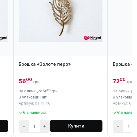
Брошка «Золоте перо»
Брошка «С
00
00
56
72
грн
грн
00
За одиницю: 56
грн
За одиницю:
В упаковці: 1 шт
В упаковці: 1
Артикул: 01-11-46
Артикул: 01-1
Є в наявності
Є в наявно
Купити