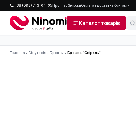
+38 (098) 713-64-65
Про Нас
Знижки
Оплата і доставка
Контакти
Каталог товарів
Головна
Біжутерія
Брошки
Брошка "Спіраль"