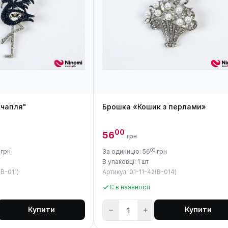
 чапля"
Брошка «Кошик з перлами»
00
56
грн
00
грн
За одиницю: 56
грн
В упаковці: 1 шт
(B-011)
Артикул: 01-11-42(B-014)
Є в наявності
Купити
Купити