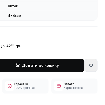
Китай
4*4xсм
00
ицю:
42
грн
Додати до кошику
Гарантия
Оплата
100% оригінал
Карта, готівка