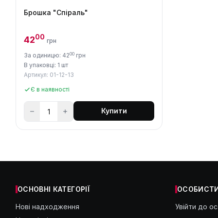
Брошка "Спіраль"
00
42
грн
00
За одиницю: 42
грн
В упаковці: 1 шт
Артикул: 01-12-13
Є в наявності
Купити
ОСНОВНІ КАТЕГОРІЇ
ОСОБИСТИ
Нові надходження
Увійти до о