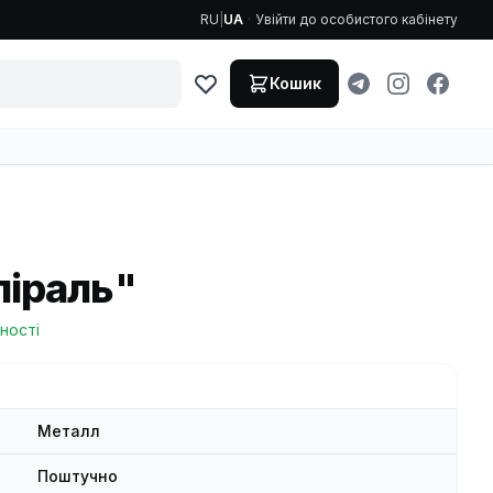
RU
|
UA
·
Увійти до особистого кабінету
Кошик
піраль"
ності
Металл
Поштучно