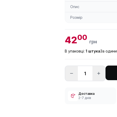
Опис
Розмір
00
42
грн
В упаковці:
1 штука
За один
Доставка
2-7 днів