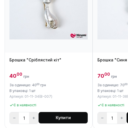
Брошка "Сріблястий кіт"
Брошка "Синя
00
00
40
70
грн
грн
00
00
За одиницю: 40
грн
За одиницю: 70
В упаковці: 1 шт
В упаковці: 1 шт
Артикул: 01-11-34(B-007)
Артикул: 01-11-38
Є в наявності
Є в наявності
Купити