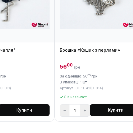
 чапля"
Брошка «Кошик з перлами»
00
56
грн
00
грн
За одиницю: 56
грн
В упаковці: 1 шт
(B-011)
Артикул: 01-11-42(B-014)
Є в наявності
Купити
Купити