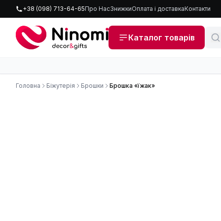
+38 (098) 713-64-65
Про Нас
Знижки
Оплата і доставка
Контакти
Каталог товарів
Головна
Біжутерія
Брошки
Брошка «їжак»