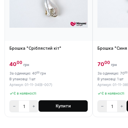
Брошка "Сріблястий кіт"
Брошка "Синя
00
00
40
70
грн
грн
00
00
За одиницю: 40
грн
За одиницю: 70
В упаковці: 1 шт
В упаковці: 1 шт
Артикул: 01-11-34(B-007)
Артикул: 01-11-38
Є в наявності
Є в наявності
Купити