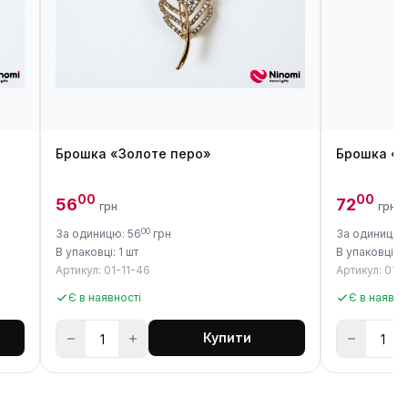
Брошка «Золоте перо»
Брошка «С
00
00
56
72
грн
грн
00
За одиницю: 56
грн
За одиницю:
В упаковці: 1 шт
В упаковці: 1
Артикул: 01-11-46
Артикул: 01-1
Є в наявності
Є в наявно
Купити