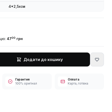
4*2,5xсм
00
ицю:
47
грн
Додати до кошику
Гарантия
Оплата
100% оригінал
Карта, готівка