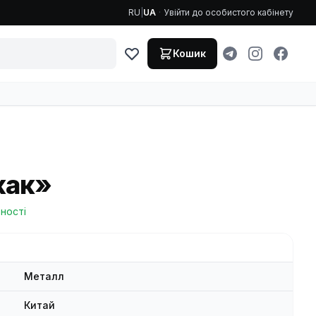
RU
|
UA
·
Увійти до особистого кабінету
Кошик
жак»
вності
Металл
Китай