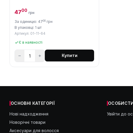
00
47
грн
00
За одиницю: 47
грн
В упаковці: 1 шт
Артикул: 01-11-64
Є в наявності
Купити
ОСНОВНІ КАТЕГОРІЇ
ОСОБИСТИ
Нові надходження
Увійти до о
Новорічні товари
Аксесуари для волосся