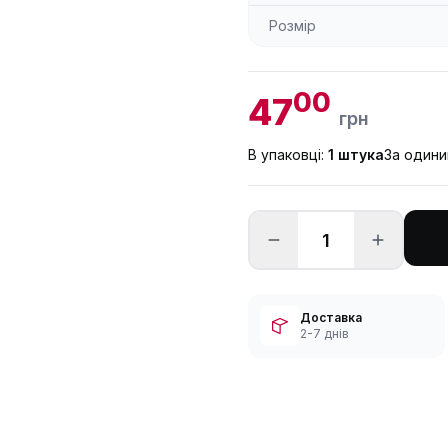
Розмір
00
47
грн
В упаковці:
1 штука
За один
Доставка
2-7 днів