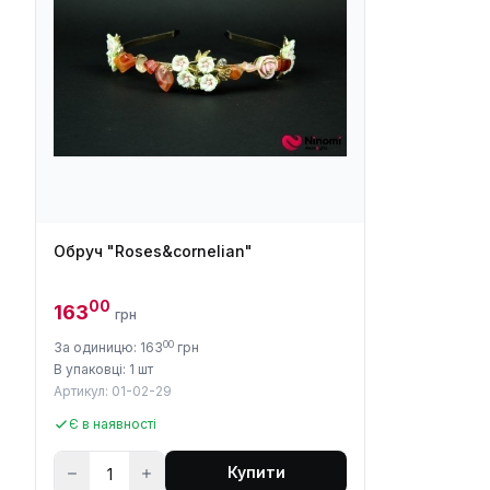
Обруч "Roses&cornelian"
00
163
грн
00
За одиницю: 163
грн
В упаковці: 1 шт
Артикул: 01-02-29
Є в наявності
Купити