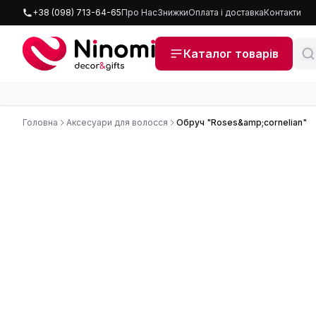
+38 (098) 713-64-65
Про Нас
Знижки
Оплата і доставка
Контакти
Каталог товарів
Головна
Аксесуари для волосся
Обруч "Roses&amp;cornelian"