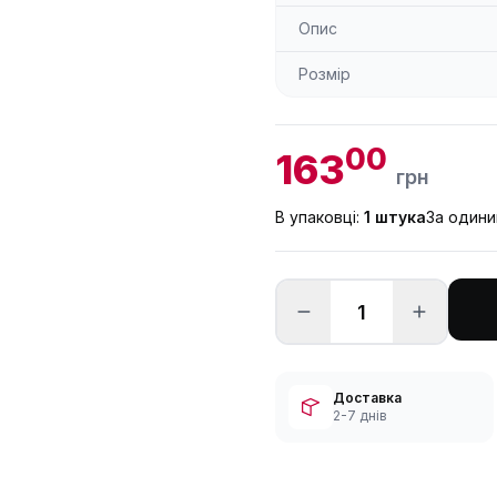
Опис
Розмір
00
163
грн
В упаковці:
1 штука
За один
Доставка
2-7 днів