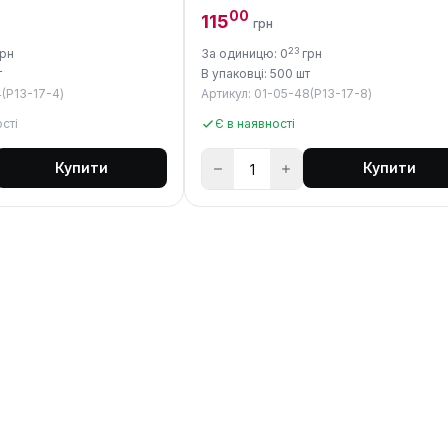
00
115
грн
23
рн
За одиницю: 0
грн
т
В упаковці: 500 шт
4(P13-17-4)
Артикул: 01-05-48(P13-17-8)
сті
Є в наявності
Купити
Купити