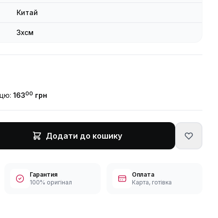
Китай
3xсм
00
ицю:
163
грн
Додати до кошику
Гарантия
Оплата
100% оригінал
Карта, готівка