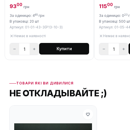
00
00
93
115
грн
грн
65
23
За одиницю: 4
грн
За одиницю: 0
г
В упаковці: 20 шт
В упаковці: 500 ш
Артикул: 01-01-43-3(P13-10-3)
Артикул: 01-05-4
Немає в наявності
Немає в наявно
Купити
ТОВАРИ ЯКІ ВИ ДИВИЛИСЯ
НЕ ОТКЛАДЫВАЙТЕ ;)