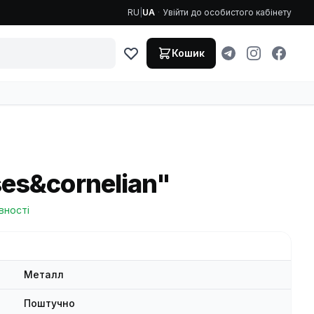
RU
|
UA
·
Увійти до особистого кабінету
Кошик
es&cornelian"
вності
Металл
Поштучно