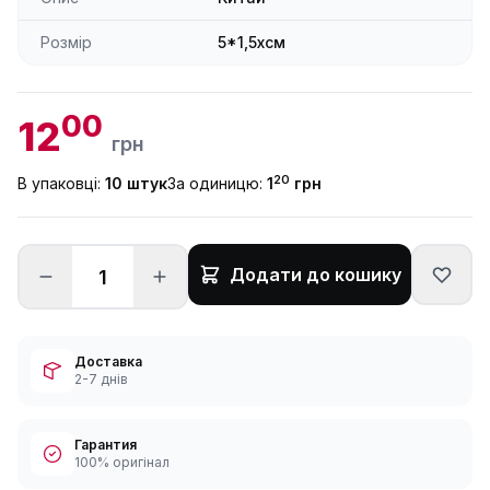
Розмір
5*1,5xсм
00
12
грн
20
В упаковці:
10 штук
За одиницю:
1
грн
Додати до кошику
Доставка
2-7 днів
Гарантия
100% оригінал