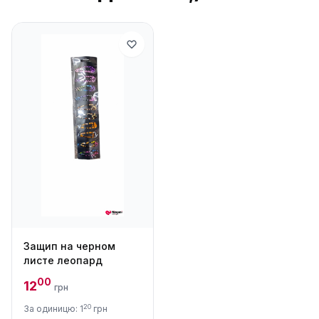
Защип на черном
листе леопард
00
12
грн
20
За одиницю: 1
грн