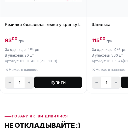
Резинка безшовна темна у крапку L
Шпилька
00
00
93
115
грн
грн
65
23
За одиницю: 4
грн
За одиницю: 0
грн
В упаковці: 20 шт
В упаковці: 500 шт
Артикул: 01-01-43-3(P13-10-3)
Артикул: 01-05-44(P1
Немає в наявності
Немає в наявності
Купити
ТОВАРИ ЯКІ ВИ ДИВИЛИСЯ
НЕ ОТКЛАДЫВАЙТЕ ;)