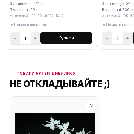
65
23
За одиницю: 4
грн
За одиницю: 0
г
В упаковці: 20 шт
В упаковці: 500 ш
Артикул: 01-01-43-3(P13-10-3)
Артикул: 01-05-4
Немає в наявності
Немає в наявно
Купити
ТОВАРИ ЯКІ ВИ ДИВИЛИСЯ
НЕ ОТКЛАДЫВАЙТЕ ;)