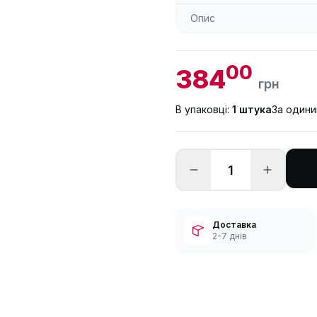
Опис
00
384
грн
В упаковці:
1 штука
За один
Доставка
2-7 днів