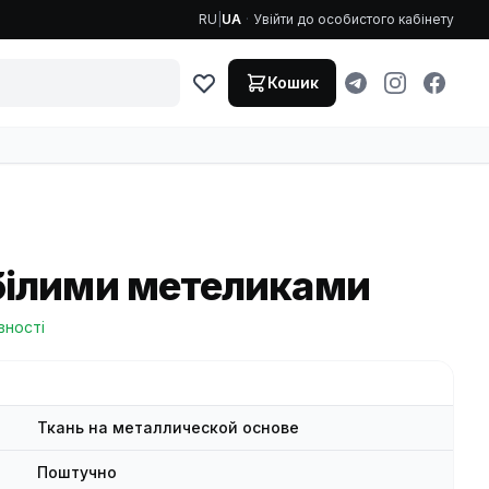
RU
|
UA
·
Увійти до особистого кабінету
Кошик
білими метеликами
вності
Ткань на металлической основе
Поштучно