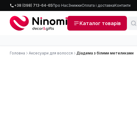
+38 (098) 713-64-65
Про Нас
Знижки
Оплата і доставка
Контакти
Каталог товарів
Головна
Аксесуари для волосся
Діадема з білими метеликами