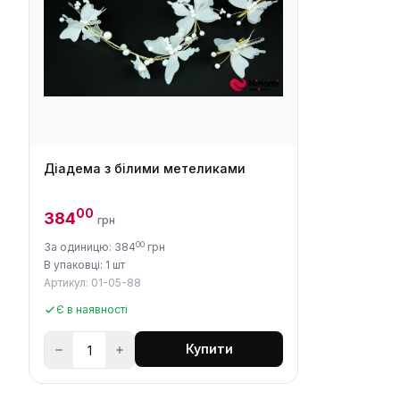
Діадема з білими метеликами
00
384
грн
00
За одиницю: 384
грн
В упаковці: 1 шт
Артикул: 01-05-88
Є в наявності
Купити