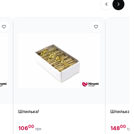
Шпилька!
Шпилька!
00
00
106
148
грн
грн