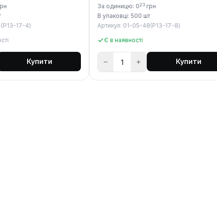
23
рн
За одиницю: 0
грн
т
В упаковці: 500 шт
4(P13-17-4)
Артикул: 01-05-48(P13-17-8)
сті
Є в наявності
Купити
Купити