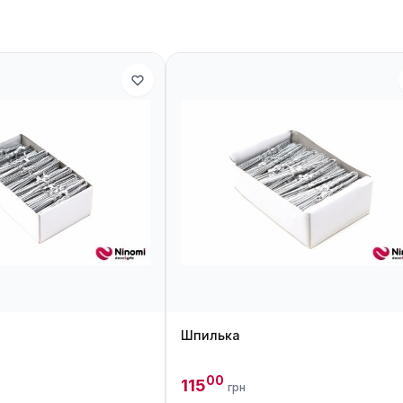
Шпилька
00
115
грн