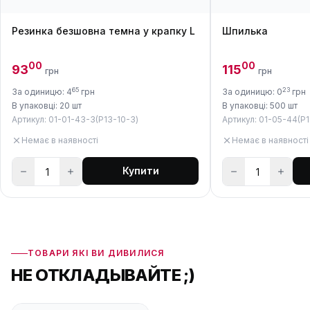
Резинка безшовна темна у крапку L
Шпилька
00
00
93
115
грн
грн
65
23
За одиницю: 4
грн
За одиницю: 0
грн
В упаковці: 20 шт
В упаковці: 500 шт
Артикул: 01-01-43-3(P13-10-3)
Артикул: 01-05-44(P1
Немає в наявності
Немає в наявності
Купити
ТОВАРИ ЯКІ ВИ ДИВИЛИСЯ
НЕ ОТКЛАДЫВАЙТЕ ;)