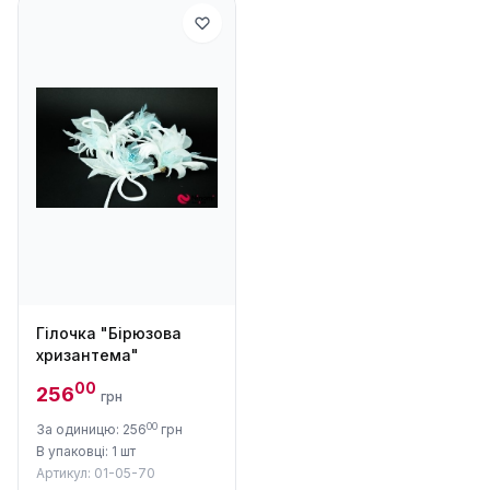
Гілочка "Бірюзова
хризантема"
00
256
грн
00
За одиницю: 256
грн
В упаковці: 1 шт
Артикул: 01-05-70