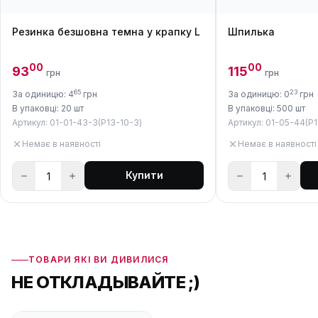
Резинка безшовна темна у крапку L
Шпилька
00
00
93
115
грн
грн
65
23
За одиницю: 4
грн
За одиницю: 0
грн
В упаковці: 20 шт
В упаковці: 500 шт
Артикул: 01-01-43-3(P13-10-3)
Артикул: 01-05-44(P1
Немає в наявності
Немає в наявності
Купити
ТОВАРИ ЯКІ ВИ ДИВИЛИСЯ
НЕ ОТКЛАДЫВАЙТЕ ;)