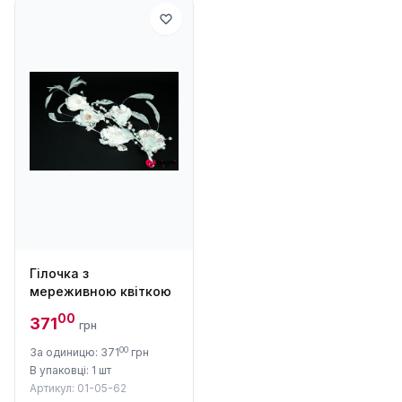
Гілочка з
мереживною квіткою
00
371
грн
00
За одиницю: 371
грн
В упаковці: 1 шт
Артикул: 01-05-62