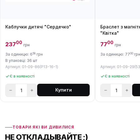
Каблучки дитячі "Сердечко"
Браслет з магні
"Квітка"
00
00
237
77
грн
грн
58
00
За одиницю: 6
грн
За одиницю: 77
гр
В упаковці: 36 шт
Артикул: 01-09-86(P13-16-1)
Артикул: 01-09-29(53
Є в наявності
Є в наявності
Купити
ТОВАРИ ЯКІ ВИ ДИВИЛИСЯ
НЕ ОТКЛАДЫВАЙТЕ ;)