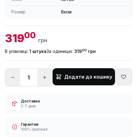
Розмір
6xсм
00
319
грн
00
В упаковці:
1 штука
За одиницю:
319
грн
Додати до кошику
Доставка
2-7 днів
Гарантия
100% оригінал