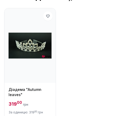
Діадема "Autumn
leaves"
00
319
грн
00
За одиницю: 319
грн