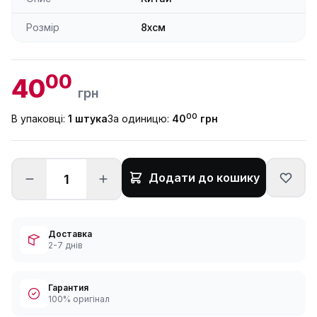
Розмір
8xсм
00
40
грн
00
В упаковці:
1 штука
За одиницю:
40
грн
Додати до кошику
Доставка
2-7 днів
Гарантия
100% оригінал