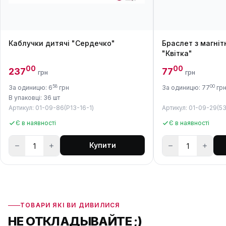
Каблучки дитячі "Сердечко"
Браслет з магні
"Квітка"
00
00
237
77
грн
грн
58
00
За одиницю: 6
грн
За одиницю: 77
гр
В упаковці: 36 шт
Артикул: 01-09-86(P13-16-1)
Артикул: 01-09-29(53
Є в наявності
Є в наявності
Купити
ТОВАРИ ЯКІ ВИ ДИВИЛИСЯ
НЕ ОТКЛАДЫВАЙТЕ ;)