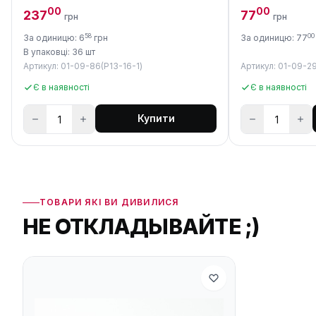
00
00
237
77
грн
грн
58
00
За одиницю: 6
грн
За одиницю: 77
В упаковці: 36 шт
Артикул: 01-09-86(P13-16-1)
Артикул: 01-09-2
Є в наявності
Є в наявності
Купити
ТОВАРИ ЯКІ ВИ ДИВИЛИСЯ
НЕ ОТКЛАДЫВАЙТЕ ;)