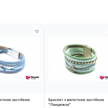
нітною застібкою
Браслет з магнітною застібкою
"Ланцюжок"