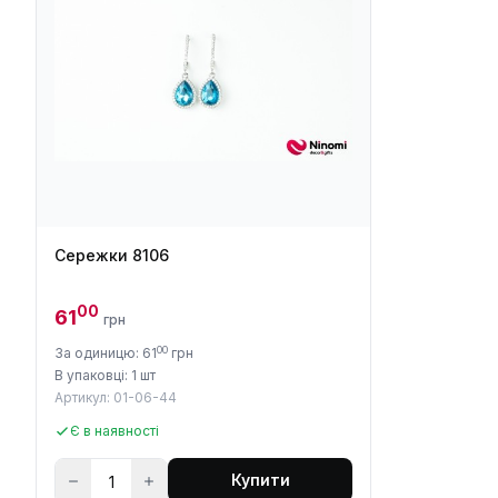
Сережки 8106
00
61
грн
00
За одиницю: 61
грн
В упаковці: 1 шт
Артикул: 01-06-44
Є в наявності
Купити