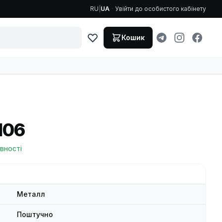
RU
|
UA
·
Увійти до особистого кабінету
Кошик
106
явності
Металл
Поштучно