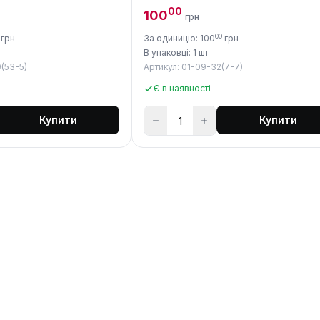
00
100
грн
00
грн
За одиницю: 100
грн
В упаковці: 1 шт
9(53-5)
Артикул: 01-09-32(7-7)
Є в наявності
Купити
Купити