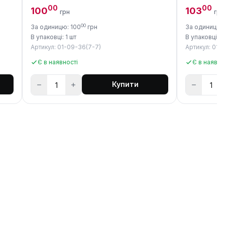
00
00
100
103
грн
грн
00
За одиницю: 100
грн
За одиницю:
В упаковці: 1 шт
В упаковці: 1
Артикул: 01-09-36(7-7)
Артикул: 01-
Є в наявності
Є в наявно
Купити