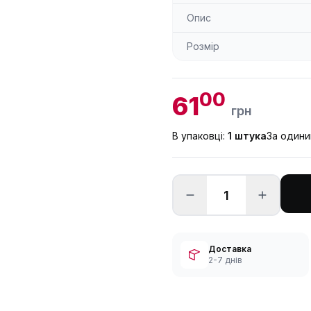
Опис
Розмір
00
61
грн
В упаковці:
1 штука
За один
Доставка
2-7 днів