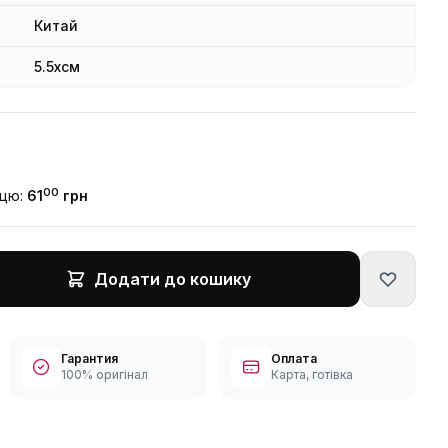
Китай
5.5xсм
00
ицю:
61
грн
Додати до кошику
Гарантия
Оплата
100% оригінал
Карта, готівка