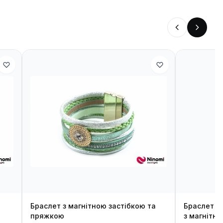
Браслет з магнітною застібкою та
Браслет з
пряжкою
з магнітн