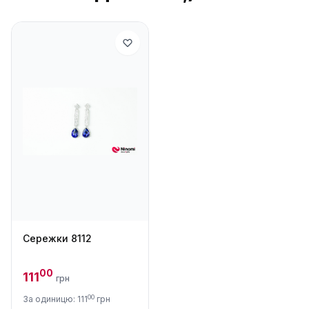
Сережки 8112
00
111
грн
00
За одиницю: 111
грн