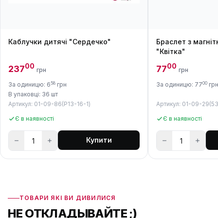
Каблучки дитячі "Сердечко"
Браслет з магні
"Квітка"
00
00
237
77
грн
грн
58
00
За одиницю: 6
грн
За одиницю: 77
гр
В упаковці: 36 шт
Артикул: 01-09-86(P13-16-1)
Артикул: 01-09-29(53
Є в наявності
Є в наявності
Купити
ТОВАРИ ЯКІ ВИ ДИВИЛИСЯ
НЕ ОТКЛАДЫВАЙТЕ ;)